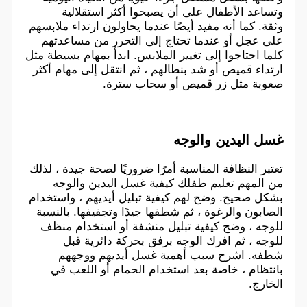
وتساعد الأطفال على أن يصبحوا أكثر استقلالية
وثقة. كما أنه مفيد أيضًا عندما يحاولون ارتداء ملابسهم
على عجل أو عندما تحتاج إلى التحرر من مساعدتهم
كلما احتاجوا إلى تغيير الملابس. ابدأ بمهام بسيطة مثل
ارتداء قميص أو شد بنطالهم ، ثم انتقل إلى مهام أكثر
صعوبة مثل زر قميص أو سحاب سترة.
غسل اليدين والوجه
تعتبر النظافة المناسبة أمرًا ضروريًا لصحة جيدة ، لذلك
من المهم تعليم طفلك كيفية غسل اليدين والوجه
بشكل صحيح. وضح لهم كيفية تبليل أيديهم ، واستخدام
الصابون والرغوة ، ثم شطفها جيدًا وتجفيفها. بالنسبة
للوجه ، وضح كيفية تبليل منشفة أو استخدام منظف
للوجه ، ثم افرك الوجه برفق بحركة دائرية قبل
شطفه. اشرح سبب أهمية غسل أيديهم ووجههم
بانتظام ، خاصة بعد استخدام الحمام أو اللعب في
الخارج.