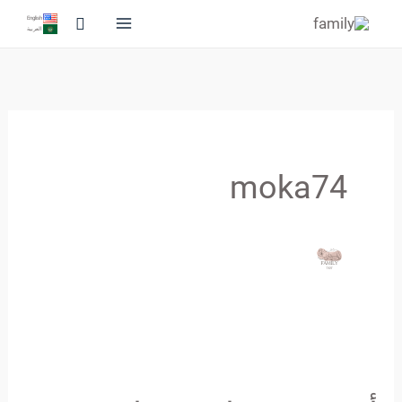
خطي
البحث
English
العربية
لى
لمحتوى
moka74
أحدث
صيحات