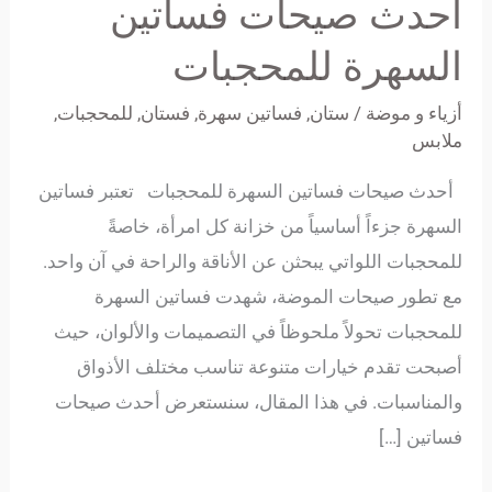
أحدث صيحات فساتين
فساتين
السهرة
السهرة للمحجبات
للمحجبات
أزياء و موضة
/
ستان
,
فساتين سهرة
,
فستان
,
للمحجبات
,
ملابس
أحدث صيحات فساتين السهرة للمحجبات تعتبر فساتين
السهرة جزءاً أساسياً من خزانة كل امرأة، خاصةً
للمحجبات اللواتي يبحثن عن الأناقة والراحة في آن واحد.
مع تطور صيحات الموضة، شهدت فساتين السهرة
للمحجبات تحولاً ملحوظاً في التصميمات والألوان، حيث
أصبحت تقدم خيارات متنوعة تناسب مختلف الأذواق
والمناسبات. في هذا المقال، سنستعرض أحدث صيحات
فساتين […]