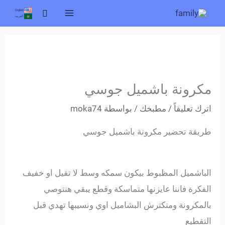
خطي
البحث
English
العربية
لى
لمحتوى
مكرونة باشميل جوسي
اترك تعليقاً
/
مطبخك
/ بواسطة
moka74
طريقة تحضير مكرونة باشميل جوسي
الباشميل المظبوط بيكون سمكه وسط لا تقيل او خفيف
الفكرة فاننا عايزنها متماسكة وقطع يبقي هنتوصي
بالمكرونة ومنكترش البشاميل اوي ونسيبها تهدي قبل
التقطيع